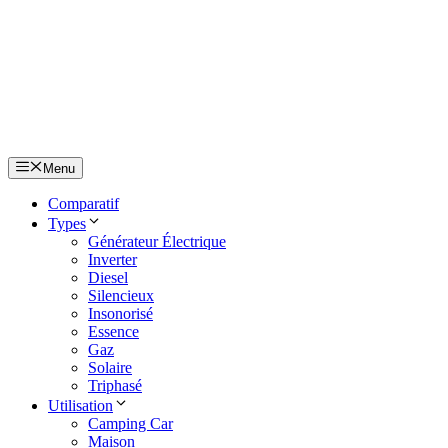
Aller
au
contenu
Menu
Comparatif
Types
Générateur Électrique
Inverter
Diesel
Silencieux
Insonorisé
Essence
Gaz
Solaire
Triphasé
Utilisation
Camping Car
Maison