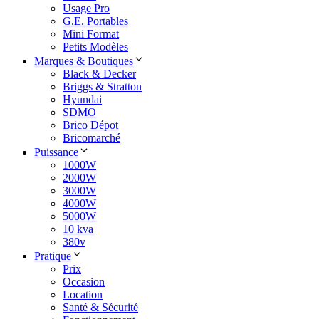
Usage Pro
G.E. Portables
Mini Format
Petits Modèles
Marques & Boutiques
Black & Decker
Briggs & Stratton
Hyundai
SDMO
Brico Dépot
Bricomarché
Puissance
1000W
2000W
3000W
4000W
5000W
10 kva
380v
Pratique
Prix
Occasion
Location
Santé & Sécurité