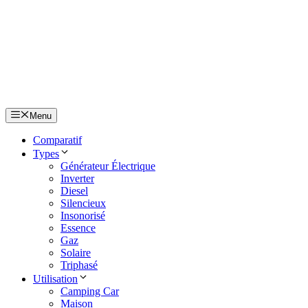
Aller
au
contenu
Menu
Comparatif
Types
Générateur Électrique
Inverter
Diesel
Silencieux
Insonorisé
Essence
Gaz
Solaire
Triphasé
Utilisation
Camping Car
Maison