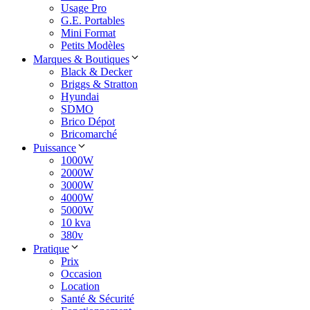
Usage Pro
G.E. Portables
Mini Format
Petits Modèles
Marques & Boutiques
Black & Decker
Briggs & Stratton
Hyundai
SDMO
Brico Dépot
Bricomarché
Puissance
1000W
2000W
3000W
4000W
5000W
10 kva
380v
Pratique
Prix
Occasion
Location
Santé & Sécurité