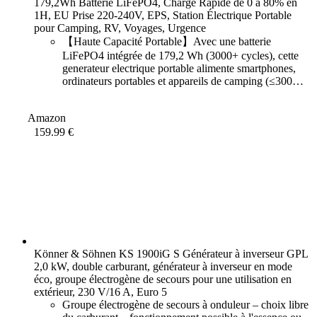
179,2Wh Batterie LiFePO4, Charge Rapide de 0 à 80% en
1H, EU Prise 220-240V, EPS, Station Électrique Portable
pour Camping, RV, Voyages, Urgence
【Haute Capacité Portable】Avec une batterie
LiFePO4 intégrée de 179,2 Wh (3000+ cycles), cette
generateur electrique portable alimente smartphones,
ordinateurs portables et appareils de camping (≤300W).
Sa conception ultra-légère (3 kg) en fait un compagnon
idéal pour le camping-car ou les
Amazon
159.99 €
Könner & Söhnen KS 1900iG S Générateur à inverseur GPL
2,0 kW, double carburant, générateur à inverseur en mode
éco, groupe électrogène de secours pour une utilisation en
extérieur, 230 V/16 A, Euro 5
Groupe électrogène de secours à onduleur – choix libre