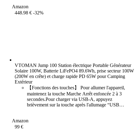
réfrigérateurs,
Amazon
448.98 €
-32%
VTOMAN Jump 100 Station électrique Portable Générateur
Solaire 100W, Batterie LiFePO4 89.6Wh, prise secteur 100W
(200W en crête) et charge rapide PD 65W pour Camping
Extérieur
【Fonctions des touches】 Pour allumer l'appareil,
maintenez la touche Marche Arrêt enfoncée 2 à 3
secondes.Pour charger via USB‑A, appuyez
brièvement sur la touche après l'allumage “USB
OUT”s’affiche et la charge commence. Appuyez à
nouveau pour l’arrêter. Avec l’alimentation secteur,
Amazon
99 €