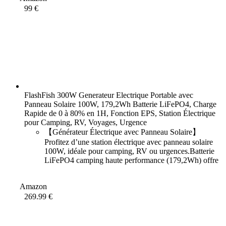
99 €
FlashFish 300W Generateur Electrique Portable avec
Panneau Solaire 100W, 179,2Wh Batterie LiFePO4, Charge
Rapide de 0 à 80% en 1H, Fonction EPS, Station Électrique
pour Camping, RV, Voyages, Urgence
【Générateur Électrique avec Panneau Solaire】
Profitez d’une station électrique avec panneau solaire
100W, idéale pour camping, RV ou urgences.Batterie
LiFePO4 camping haute performance (179,2Wh) offre
3 000 cycles de charge, alliant puissance et durabilité.
【Charge Rapide & Polyvalente】Seulement 1,2 h
Amazon
pour une
269.99 €