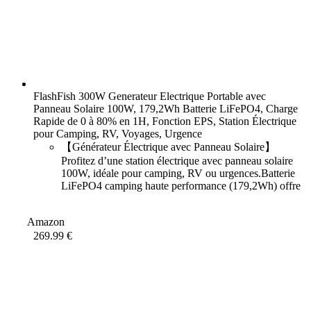
FlashFish 300W Generateur Electrique Portable avec
Panneau Solaire 100W, 179,2Wh Batterie LiFePO4, Charge
Rapide de 0 à 80% en 1H, Fonction EPS, Station Électrique
pour Camping, RV, Voyages, Urgence
【Générateur Électrique avec Panneau Solaire】
Profitez d’une station électrique avec panneau solaire
100W, idéale pour camping, RV ou urgences.Batterie
LiFePO4 camping haute performance (179,2Wh) offre
3 000 cycles de charge, alliant puissance et durabilité.
【Charge Rapide & Polyvalente】Seulement 1,2 h
Amazon
pour une
269.99 €