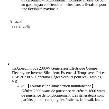
du carburant – fonctionnement possible à l'essence ou
au gaz ; tuyau et détendeur inclus dans la livraison pour
une flexibilité maximale.
Groupe électrogène de secours à essence silencieux –
Le
Amazon
383 €
-20%
maXpeedingrods 2300W Generateur Electrique Groupe
Electrogene Inverter Silencieux Essence 4 Temps avec Prises
USB et 230 V Generator Léger Secours pour les Camping
VR
✅ 【Fournisseur d'alimentation multifonction】
Génère 2300 watts de puissance de crête et 1800 watts
de puissance de fonctionnement. Les générateurs sont
parfaits pour le camping, les festivals, le travail, les
bateaux, les camping-cars et les urgences. Des
accessoires parallèles sont