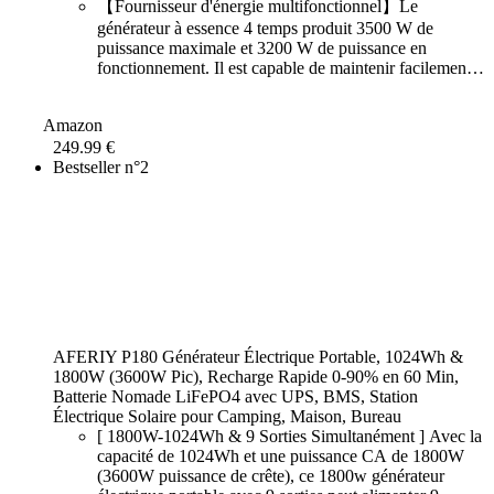
【Fournisseur d'énergie multifonctionnel】Le
générateur à essence 4 temps produit 3500 W de
puissance maximale et 3200 W de puissance en
fonctionnement. Il est capable de maintenir facilement
le système d'éclairage ou une petite maison familiale,
d'alimenter les climatiseurs et de
Amazon
249.99 €
Bestseller n°2
AFERIY P180 Générateur Électrique Portable, 1024Wh &
1800W (3600W Pic), Recharge Rapide 0-90% en 60 Min,
Batterie Nomade LiFePO4 avec UPS, BMS, Station
Électrique Solaire pour Camping, Maison, Bureau
[ 1800W-1024Wh & 9 Sorties Simultanément ] Avec la
capacité de 1024Wh et une puissance CA de 1800W
(3600W puissance de crête), ce 1800w générateur