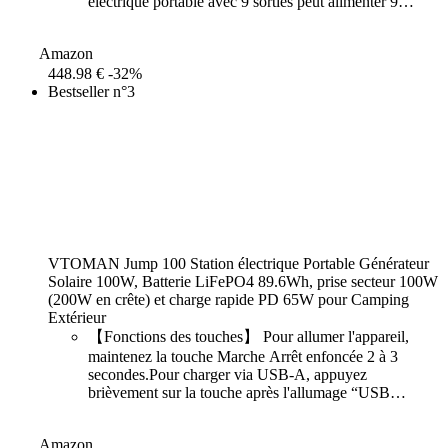
électrique portable avec 9 sorties peut alimenter 9
appareils en même temps : ordinateurs, mini-
réfrigérateurs,
Amazon
448.98 €
-32%
Bestseller n°3
VTOMAN Jump 100 Station électrique Portable Générateur
Solaire 100W, Batterie LiFePO4 89.6Wh, prise secteur 100W
(200W en crête) et charge rapide PD 65W pour Camping
Extérieur
【Fonctions des touches】 Pour allumer l'appareil,
maintenez la touche Marche Arrêt enfoncée 2 à 3
secondes.Pour charger via USB‑A, appuyez
brièvement sur la touche après l'allumage “USB
OUT”s’affiche et la charge commence. Appuyez à
nouveau pour l’arrêter. Avec l’alimentation secteur,
Amazon