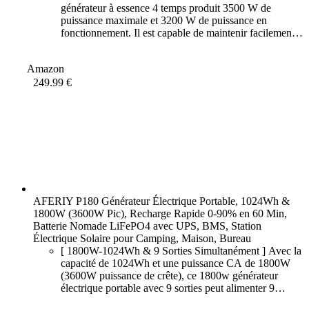
générateur à essence 4 temps produit 3500 W de
puissance maximale et 3200 W de puissance en
fonctionnement. Il est capable de maintenir facilement
le système d'éclairage ou une petite maison familiale,
d'alimenter les climatiseurs et de
Amazon
249.99 €
AFERIY P180 Générateur Électrique Portable, 1024Wh &
1800W (3600W Pic), Recharge Rapide 0-90% en 60 Min,
Batterie Nomade LiFePO4 avec UPS, BMS, Station
Électrique Solaire pour Camping, Maison, Bureau
[ 1800W-1024Wh & 9 Sorties Simultanément ] Avec la
capacité de 1024Wh et une puissance CA de 1800W
(3600W puissance de crête), ce 1800w générateur
électrique portable avec 9 sorties peut alimenter 9
appareils en même temps : ordinateurs, mini-